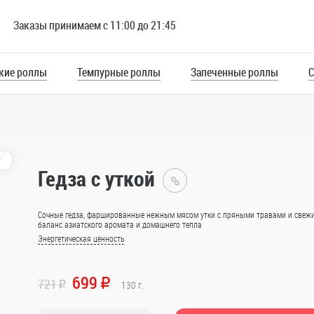
Заказы принимаем с 11:00 до 21:45
_
кие роллы
Темпурные роллы
Запеченные роллы
С
Десерты и напитки
Соус, имбирь, васаби
3
Гедза с уткой
Главная
Сочные гедза, фаршированные нежным мясом утки с пряными травами и свежи
Каталог
баланс азиатского аромата и домашнего тепла
Энергетическая ценность
Закуски
Запеченные мидии
Мидии те
699
721
R
R
130
г.