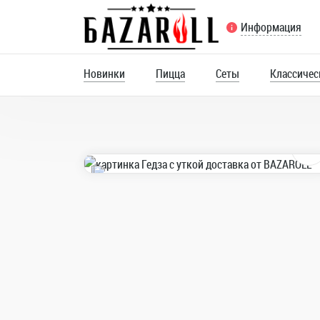
Информация
Новинки
Пицца
Сеты
Классичес
Поке и салаты
Супы и Wok
Закуски
9
Маки огурец