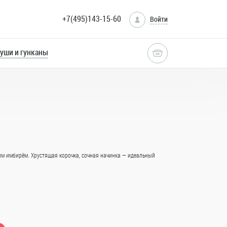
+7(495)143-15-60
Войти
уши и гунканы
м имбирём. Хрустящая корочка, сочная начинка — идеальный
мпура