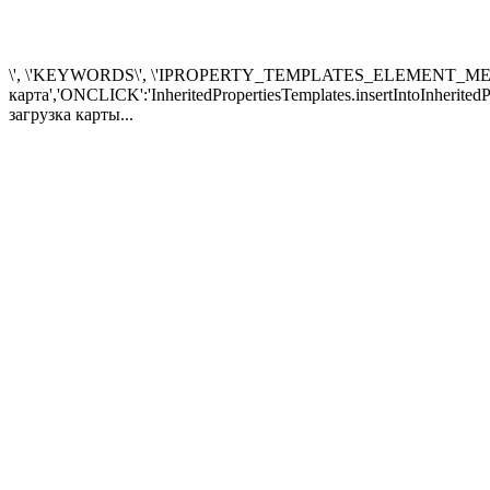
\', \'KEYWORDS\', \'IPROPERTY_TEMPLATES_ELEMENT_META_K\', 
карта','ONCLICK':'InheritedPropertiesTemplates.insertIntoInheritedP
загрузка карты...