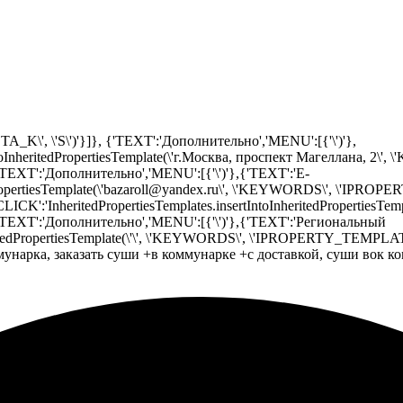
 \'S\')'}]}, {'TEXT':'Дополнительно','MENU':[{'\')'},
toInheritedPropertiesTemplate(\'г.Москва, проспект Магеллана, 2\'
T':'Дополнительно','MENU':[{'\')'},{'TEXT':'E-
itedPropertiesTemplate(\'bazaroll@yandex.ru\', \'KEYWORDS\', \'
CK':'InheritedPropertiesTemplates.insertIntoInheritedPropertiesTe
T':'Дополнительно','MENU':[{'\')'},{'TEXT':'Региональный
InheritedPropertiesTemplate(\'\', \'KEYWORDS\', \'IPROPERTY_TEM
оммунарка, заказать суши +в коммунарке +с доставкой, суши вок