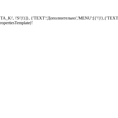
\'S\')'}]}, {'TEXT':'Дополнительно','MENU':[{'\')'},{'TEXT'
ropertiesTemplate(\'