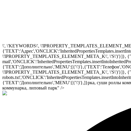
\', \'KEYWORDS\', \'IPROPERTY_TEMPLATES_ELEMENT_META_K\',
{'TEXT':'Адрес','ONCLICK':'InheritedPropertiesTemplates.insertIn
\'IPROPERTY_TEMPLATES_ELEMENT_META_K\', \'S\')'}]}, {'TEX
mail','ONCLICK':'InheritedPropertiesTemplates.insertIntoInher
{'TEXT':'Дополнительно','MENU':[{'\')'},{'TEXT':'Телефон','ONCLI
\'IPROPERTY_TEMPLATES_ELEMENT_META_K\', \'S\')'}]}, {'TEX
robots.txt','ONCLICK':'InheritedPropertiesTemplates.insertInto
{'TEXT':'Дополнительно','MENU':[{'\')'},]}рка, суши роллы к
коммунарка, липовый парк" />