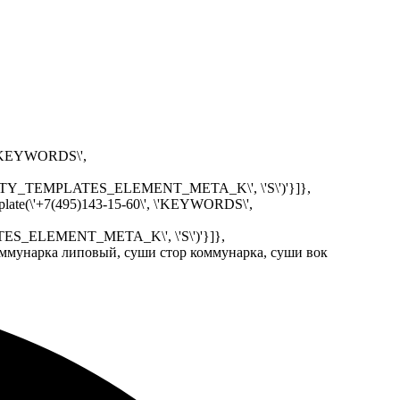
, \'KEYWORDS\',
IPROPERTY_TEMPLATES_ELEMENT_META_K\', \'S\')'}]},
mplate(\'+7(495)143-15-60\', \'KEYWORDS\',
PLATES_ELEMENT_META_K\', \'S\')'}]},
 коммунарка липовый, суши стор коммунарка, суши вок