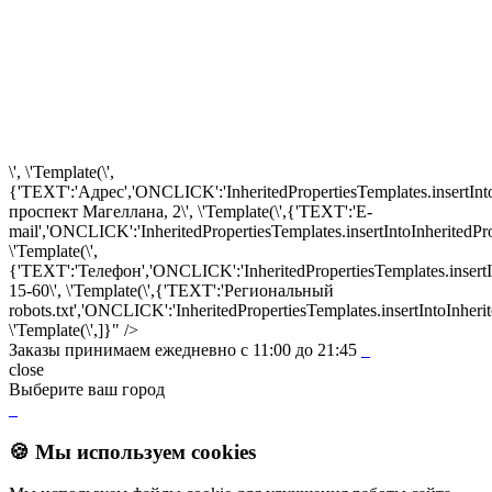
\', \'Template(\',
{'TEXT':'Адрес','ONCLICK':'InheritedPropertiesTemplates.insertInto
проспект Магеллана, 2\', \'Template(\',{'TEXT':'E-
mail','ONCLICK':'InheritedPropertiesTemplates.insertIntoInheritedPr
\'Template(\',
{'TEXT':'Телефон','ONCLICK':'InheritedPropertiesTemplates.insertI
15-60\', \'Template(\',{'TEXT':'Региональный
robots.txt','ONCLICK':'InheritedPropertiesTemplates.insertIntoInherit
\'Template(\',]}" />
Заказы принимаем ежедневно с 11:00 до 21:45
_
close
Выберите ваш город
_
🍪 Мы используем cookies