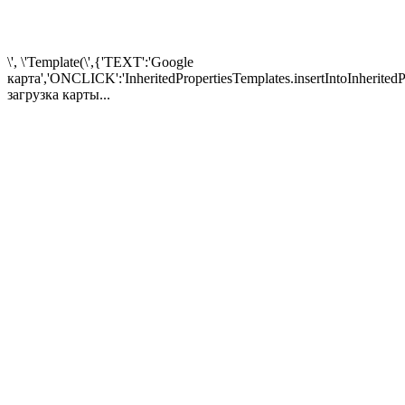
\', \'Template(\',{'TEXT':'Google
карта','ONCLICK':'InheritedPropertiesTemplates.insertIntoInheritedP
загрузка карты...