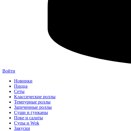
Войти
Новинки
Пицца
Сеты
Классические роллы
Темпурные роллы
Запеченные роллы
Суши и гунканы
Поке и салаты
Супы и Wok
Закуски