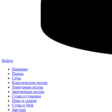
Войти
Новинки
Пицца
Сеты
Классические роллы
Темпурные роллы
Запеченные роллы
Суши и гунканы
Поке и салаты
Супы и Wok
Закуски